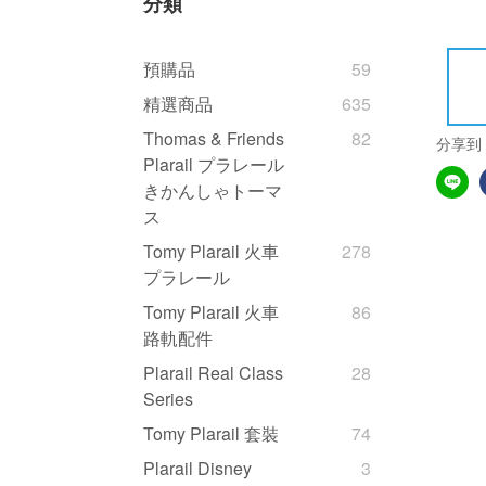
分類
預購品
59
精選商品
635
Thomas & Friends
82
分享到
Plarail プラレール
きかんしゃトーマ
ス
Tomy Plarail 火車
278
プラレール
Tomy Plarail 火車
86
路軌配件
Plarail Real Class
28
Series
Tomy Plarail 套裝
74
Plarail Disney
3