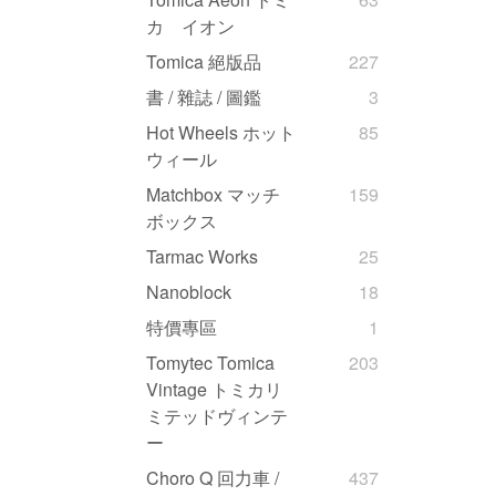
カ イオン
Tomica 絕版品
227
書 / 雜誌 / 圖鑑
3
Hot Wheels ホット
85
ウィール
Matchbox マッチ
159
ボックス
Tarmac Works
25
Nanoblock
18
特價專區
1
Tomytec Tomica
203
Vintage トミカリ
ミテッドヴィンテ
ー
Choro Q 回力車 /
437