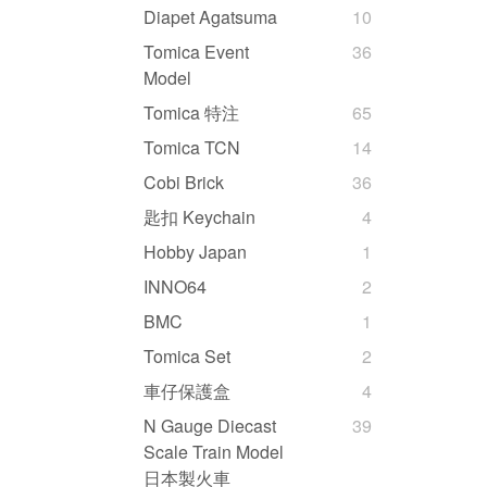
Diapet Agatsuma
10
Tomica Event
36
Model
Tomica 特注
65
Tomica TCN
14
Cobi Brick
36
匙扣 Keychain
4
Hobby Japan
1
INNO64
2
BMC
1
Tomica Set
2
車仔保護盒
4
N Gauge Diecast
39
Scale Train Model
日本製火車