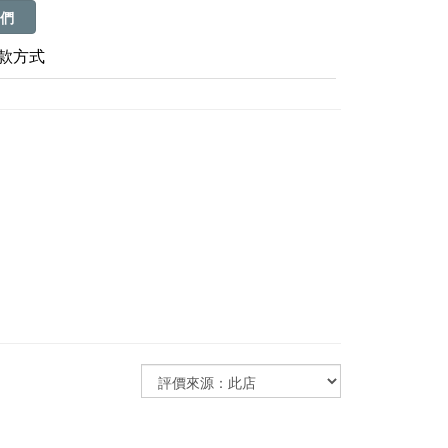
們
款方式
。