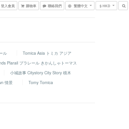
登入會員
購物車
聯絡我們
繁體中文
$ HKD
レール
Tomica Asia トミカ アジア
riends Plarail プラレール きかんしゃトーマス
小城故事 Citystory City Story 積木
wn 情景
Tomy Tomica