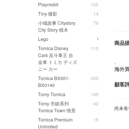
Playmobil
125
Tiny 微影
14
小城故事 Citystory
79
City Story 積木
Lego
商品
Tomica Disney
115
Cars 反斗車王 合
。
金車 トミカ ディズ
海外
ニー カー
Tomica BX001-
355
顧客
BX0140
Tomy Tomica
195
Tomy 市鎮系列
42
尚未有
Tomica Town 情景
Tomica Premium
15
Unlimited