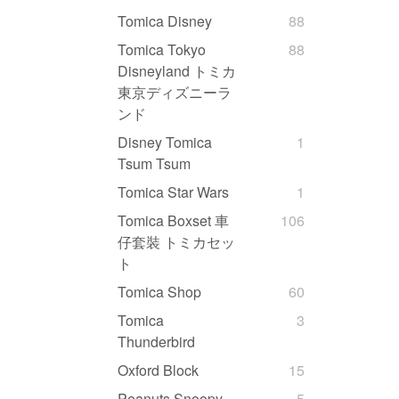
Tomica Disney
88
Tomica Tokyo
88
Disneyland トミカ
東京ディズニーラ
ンド
Disney Tomica
1
Tsum Tsum
Tomica Star Wars
1
Tomica Boxset 車
106
仔套裝 トミカセッ
ト
Tomica Shop
60
Tomica
3
Thunderbird
Oxford Block
15
Peanuts Snoopy
5