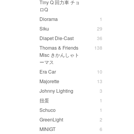
Tiny Q 回力車 チョ
ロQ
Diorama
1
Siku
29
Diapet Die-Cast
36
Thomas & Friends
138
Misc きかんしゃト
ーマス
Era Car
10
Majorette
13
Johnny Lighting
3
扭蛋
1
Schuco
1
GreenLight
2
MINIGT
6