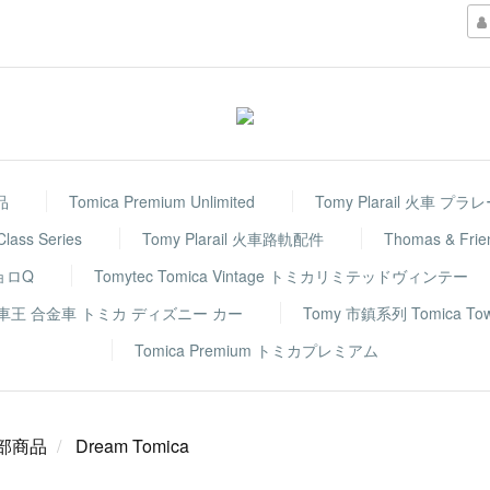
品
Tomica Premium Unlimited
Tomy Plarail 火車 プラ
 Class Series
Tomy Plarail 火車路軌配件
Thomas & F
チョロQ
Tomytec Tomica Vintage トミカリミテッドヴィンテー
rs 反斗車王 合金車 トミカ ディズニー カー
Tomy 市鎮系列 Tomica To
Tomica Premium トミカプレミアム
部商品
Dream Tomica