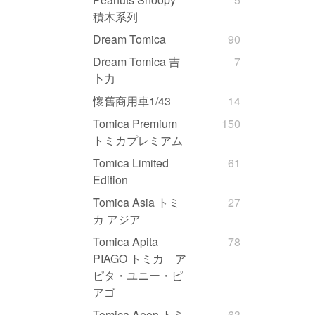
積木系列
Dream Tomica
90
Dream Tomica 吉
7
卜力
懷舊商用車1/43
14
Tomica Premium
150
トミカプレミアム
Tomica Limited
61
Edition
Tomica Asia トミ
27
カ アジア
Tomica Apita
78
PIAGO トミカ ア
ピタ・ユニー・ピ
アゴ
Tomica Aeon トミ
63