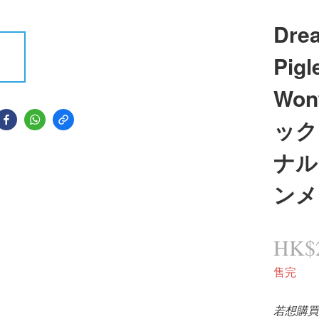
Dre
Pigl
Won
ック
ナル
ンメ
HK$2
售完
若想購買