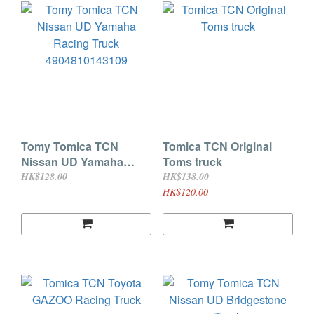
Tomy Tomica TCN
Tomica TCN Original
Nissan UD Yamaha
Toms truck
Racing Truck
HK$128.00
HK$138.00
4904810143109
HK$120.00