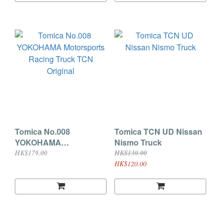
ラック 4904810171591
Tomica No.008
Tomica TCN UD Nissan
YOKOHAMA
Nismo Truck
Motorsports Racing
HK$179.00
HK$130.00
Truck TCN Original
HK$120.00