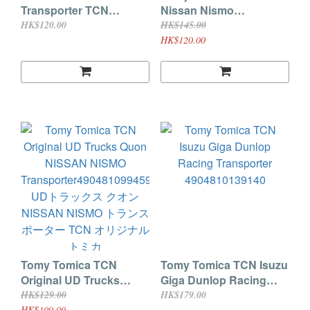
Transporter TCN
Nissan Nismo
Original 4904810919209
Transporter
HK$120.00
HK$145.00
TEAM MUGEN トランス
4904810101598 トミカ
HK$120.00
ポーター TCN オリジナル
UDトラックスクオン
トミカ
TCNオリジナル
Tomy Tomica TCN
Tomy Tomica TCN Isuzu
Original UD Trucks
Giga Dunlop Racing
Quon NISSAN NISMO
Transporter
HK$129.00
HK$179.00
HK$109.00