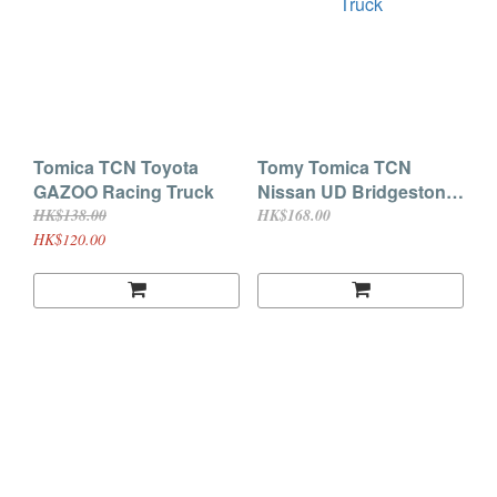
Tomica TCN Toyota
Tomy Tomica TCN
GAZOO Racing Truck
Nissan UD Bridgestone
Truck
HK$138.00
HK$168.00
HK$120.00