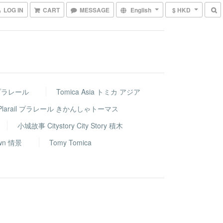
LOG IN
CART
MESSAGE
English
$ HKD
車 プラレール
Tomica Asia トミカ アジア
nds Plarail プラレール きかんしゃトーマス
小城故事 Citystory City Story 積木
wn 情景
Tomy Tomica