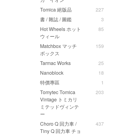
Tomica 絕版品
227
書 / 雜誌 / 圖鑑
3
Hot Wheels ホット
85
ウィール
Matchbox マッチ
159
ボックス
Tarmac Works
25
Nanoblock
18
特價專區
1
Tomytec Tomica
203
Vintage トミカリ
ミテッドヴィンテ
ー
Choro Q 回力車 /
437
Tiny Q 回力車 チョ