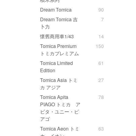
Dream Tomica
90
Dream Tomica 吉
7
卜力
懷舊商用車1/43
14
Tomica Premium
150
トミカプレミアム
Tomica Limited
61
Edition
Tomica Asia トミ
27
カ アジア
Tomica Apita
78
PIAGO トミカ ア
ピタ・ユニー・ピ
アゴ
Tomica Aeon トミ
63
カ イオン