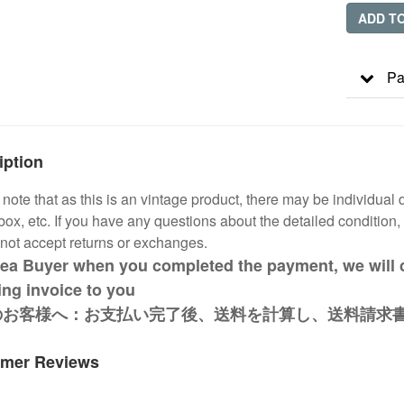
ADD T
Pa
iption
note that as this is an vintage product, there may be individual 
box, etc. If you have any questions about the detailed condition, 
not accept returns or exchanges.
ea Buyer when you completed the payment, we will c
ing invoice to you
のお客様へ：お支払い完了後、送料を計算し、送料請求
mer Reviews