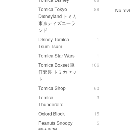
Tomica Tokyo
88
No revi
Disneyland トミカ
東京ディズニーラ
ンド
Disney Tomica
1
Tsum Tsum
Tomica Star Wars
1
Tomica Boxset 車
106
仔套裝 トミカセッ
ト
Tomica Shop
60
Tomica
3
Thunderbird
Oxford Block
15
Peanuts Snoopy
5
積木系列