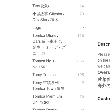
Tiny 微影
14
小城故事 Citystory
79
City Story 積木
Lego
Tomica Disney
115
Cars 反斗車王 合
Descr
金車 トミカ ディズ
ニー カー
Please 
on the 
Tomica No.1-
355
we can
No.150
Overs
Tomy Tomica
195
shipp
Tomy 市鎮系列
42
海外
Tomica Town 情景
Tomica Premium
15
Custo
Unlimited
Tomica Disney
88