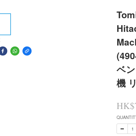
Tomi
Hita
Mac
E
(49
ベン
機 
HK$7
QUANTIT