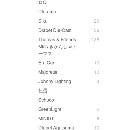
ロQ
Diorama
1
Siku
29
Diapet Die-Cast
36
Thomas & Friends
138
Misc きかんしゃト
ーマス
Era Car
10
Majorette
13
Johnny Lighting
3
扭蛋
1
Schuco
1
GreenLight
2
MINIGT
6
Diapet Agatsuma
10