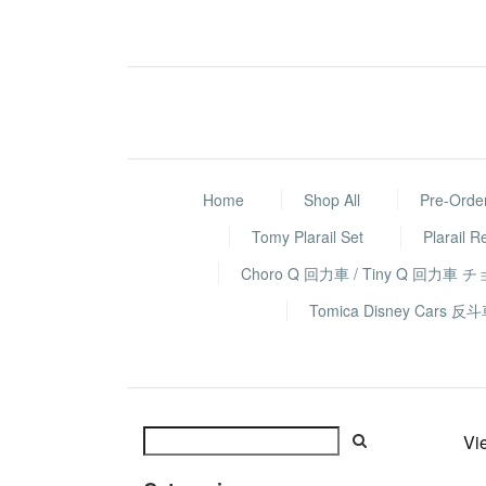
Home
Shop All
Pre-Orde
Tomy Plarail Set
Plarail R
Choro Q 回力車 / Tiny Q 回力車 
Tomica Disney Ca
Vi