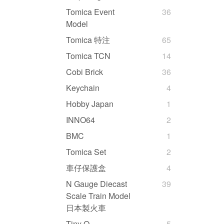
Tomica Event
36
Model
Tomica 特注
65
Tomica TCN
14
Cobi Brick
36
Keychain
4
Hobby Japan
1
INNO64
2
BMC
1
Tomica Set
2
車仔保護盒
4
N Gauge Diecast
39
Scale Train Model
日本製火車
Tiny Q
5