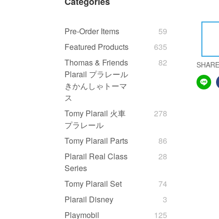
Categories
Pre-Order Items
59
Featured Products
635
Thomas & Friends
82
SHAR
Plarail プラレール
きかんしゃトーマ
ス
Tomy Plarail 火車
278
プラレール
Tomy Plarail Parts
86
Plarail Real Class
28
Series
Tomy Plarail Set
74
Plarail Disney
3
Playmobil
125