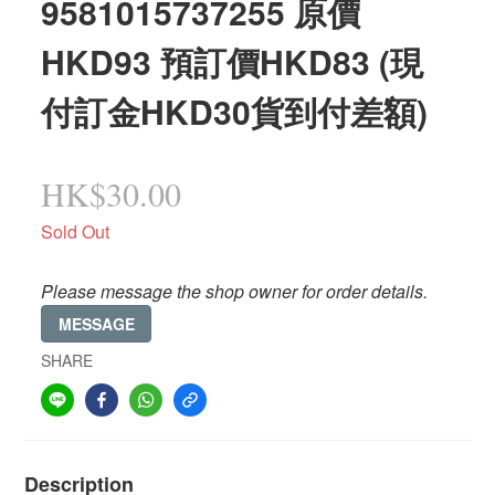
9581015737255 原價
HKD93 預訂價HKD83 (現
付訂金HKD30貨到付差額)
HK$30.00
Sold Out
Please message the shop owner for order details.
MESSAGE
SHARE
Description