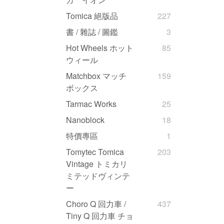
Tomica 絕版品
227
書 / 雜誌 / 圖鑑
3
Hot Wheels ホット
85
ウィール
Matchbox マッチ
159
ボックス
Tarmac Works
25
Nanoblock
18
特價專區
1
Tomytec Tomica
203
Vintage トミカリ
ミテッドヴィンテ
ー
Choro Q 回力車 /
437
Tiny Q 回力車 チョ