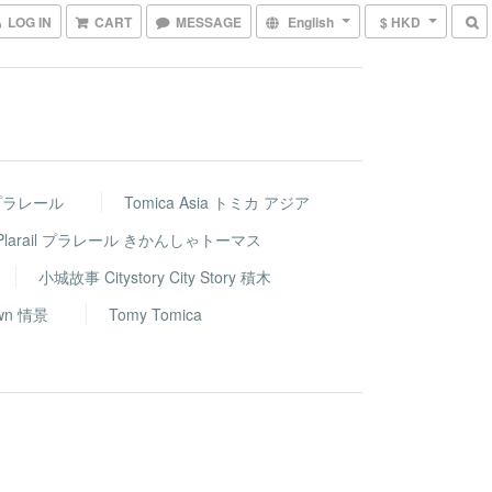
LOG IN
CART
MESSAGE
English
$ HKD
車 プラレール
Tomica Asia トミカ アジア
nds Plarail プラレール きかんしゃトーマス
小城故事 Citystory City Story 積木
wn 情景
Tomy Tomica