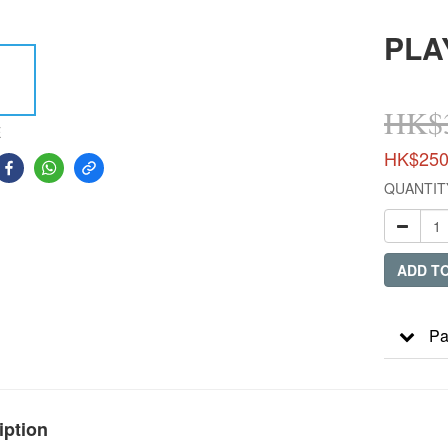
PLA
HK$3
E
HK$250
QUANTIT
ADD T
Pa
iption