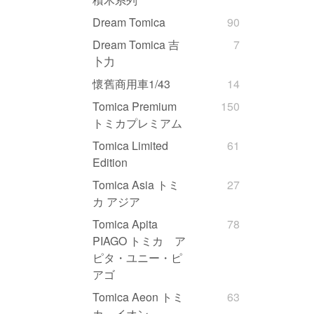
Dream Tomica
90
Dream Tomica 吉
7
卜力
懷舊商用車1/43
14
Tomica Premium
150
トミカプレミアム
Tomica Limited
61
Edition
Tomica Asia トミ
27
カ アジア
Tomica Apita
78
PIAGO トミカ ア
ピタ・ユニー・ピ
アゴ
Tomica Aeon トミ
63
カ イオン