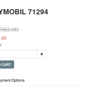
YMOBIL 71294
80.00
.00
Y
O CART
yment Options