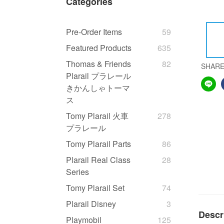
Categories
Pre-Order Items
59
Featured Products
635
Thomas & Friends
82
SHAR
Plarail プラレール
きかんしゃトーマ
ス
Tomy Plarail 火車
278
プラレール
Tomy Plarail Parts
86
Plarail Real Class
28
Series
Tomy Plarail Set
74
Plarail Disney
3
Descr
Playmobil
125