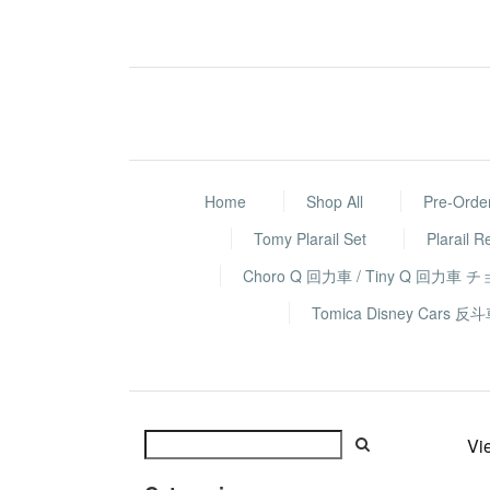
Home
Shop All
Pre-Orde
Tomy Plarail Set
Plarail R
Choro Q 回力車 / Tiny Q 回力車 
Tomica Disney Ca
Vi