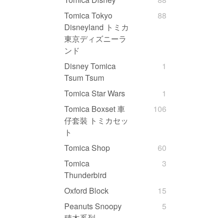
Tomica Tokyo
88
Disneyland トミカ
東京ディズニーラ
ンド
Disney Tomica
1
Tsum Tsum
Tomica Star Wars
1
Tomica Boxset 車
106
仔套裝 トミカセッ
ト
Tomica Shop
60
Tomica
3
Thunderbird
Oxford Block
15
Peanuts Snoopy
5
積木系列