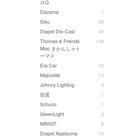
ロQ
Diorama
1
Siku
29
Diapet Die-Cast
36
Thomas & Friends
138
Misc きかんしゃト
ーマス
Era Car
10
Majorette
13
Johnny Lighting
3
扭蛋
1
Schuco
1
GreenLight
2
MINIGT
6
Diapet Agatsuma
10