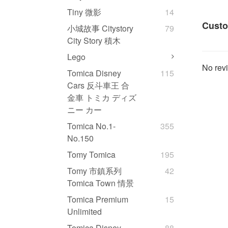
Tiny 微影
14
Custo
小城故事 Citystory
79
City Story 積木
Lego
No revi
Tomica Disney
115
Cars 反斗車王 合
金車 トミカ ディズ
ニー カー
Tomica No.1-
355
No.150
Tomy Tomica
195
Tomy 市鎮系列
42
Tomica Town 情景
Tomica Premium
15
Unlimited
Tomica Disney
88