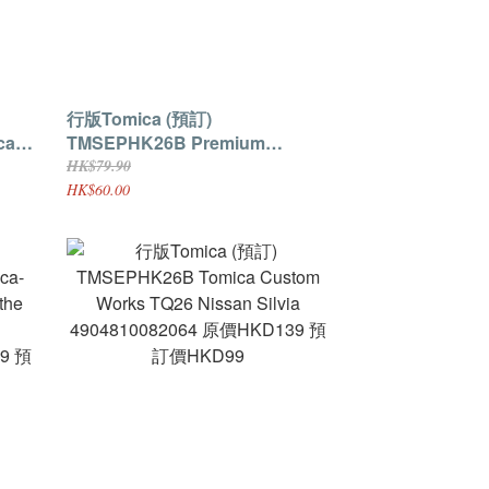
行版Tomica (預訂)
ca
TMSEPHK26B Premium
Unlimited 4WD Series Spin
HK$79.90
.9 預
Cobra 4904810990710 原價
HK$60.00
HKD79.9 預訂價HKD60