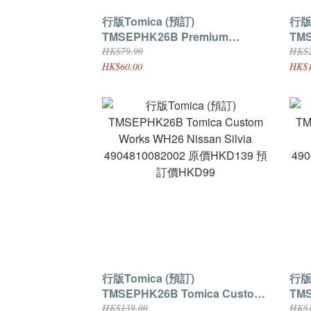
行版Tomica (預訂)
行版To
TMSEPHK26B Premium
TMSEPH
Unlimited 4WD Series Proto
Win
HK$79.90
HK$2
Saber Evol 4904810982371 原價
套五架 ) 49048
HK$60.00
HK$1
HKD79.9 預訂價HKD60
HK
行版Tomica (預訂)
行版To
TMSEPHK26B Tomica Custom
TMS
Works WH26 Nissan Silvia
Wor
HK$139.00
HK$1