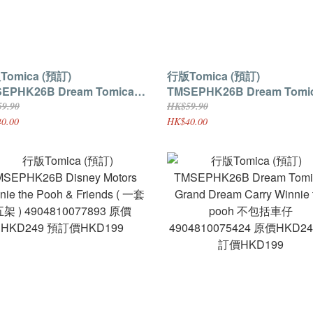
mica (預訂)
行版Tomica (預訂)
EPHK26B Dream Tomica
TMSEPHK26B Dream Tomi
164 Mario Kart World Mario
SP Mario Kart World Yoshi
9.90
HK$59.90
4810077688 原價HKD59.9 預
4904810077695 原價HKD59
0.00
HK$40.00
HKD40
訂價HKD40