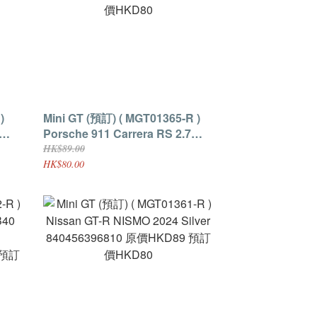
)
Mini GT (預訂) ( MGT01365-R )
Porsche 911 Carrera RS 2.7
Gulf Blue with Black Livery
HK$89.00
貨到付
840456397060 原價HKD89 預訂
HK$80.00
價HKD80