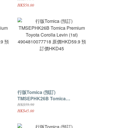
9 預
Nissan GT-R R32
HK$58.00
4904810994329 原價HKD79.9 預
訂價HKD58
行版Tomica (預訂)
TMSEPHK26B Tomica
vin
Premium Toyota Corolla Levin
HK$59.90
.9 預
(1st) 4904810077718 原價
HK$45.00
HKD59.9 預訂價HKD45