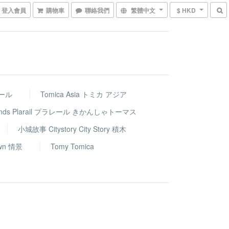
登入會員
購物車
聯絡我們
繁體中文
$ HKD
レール
Tomica Asia トミカ アジア
riends Plarail プラレール きかんしゃトーマス
小城故事 Citystory City Story 積木
wn 情景
Tomy Tomica