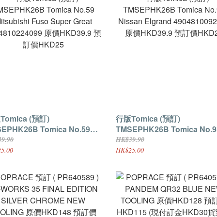
mica (預訂)
行版Tomica (預訂)
K26B Tomica No.59
TMSEPHK26B Tomica No.93
subishi Fuso Super Great
Nissan Elgrand 490481009
9.90
HK$39.90
4810224099 原價HKD39.9 預
原價HKD39.9 預訂價HKD25
5.00
HK$25.00
HKD25