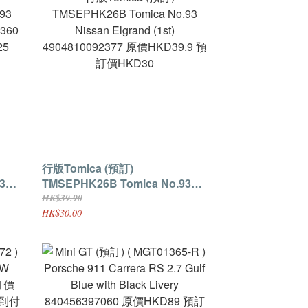
行版Tomica (預訂)
TMSEPHK26B Tomica No.93
2360
Nissan Elgrand (1st)
HK$39.90
4904810092377 原價HKD39.9 預
HK$30.00
訂價HKD30