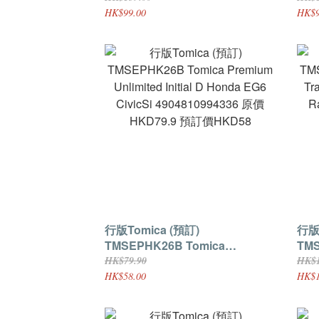
4904810082002 原價HKD139 預
490481
HK$99.00
HK$9
訂價HKD99
訂價
行版Tomica (預訂)
行版To
TMSEPHK26B Tomica
TMSE
Premium Unlimited Initial D
Pre
HK$79.90
HK$1
Honda EG6 CivicSi
Goo
HK$58.00
HK$1
4904810994336 原價HKD79.9 預
490
訂價HKD58
訂價