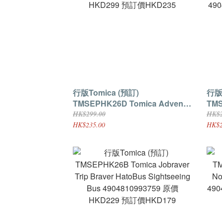
行版Tomica (預訂)
行版To
TMSEPHK26D Tomica Advent
TMS
Calendar 4904810189121 原價
ADV
HK$299.00
HK$2
HKD299 預訂價HKD235
490
HK$235.00
HK$2
訂價