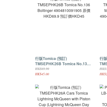
行版Tomica (預訂)
行版To
TMSEPHK26B Tomica No.136
TMSEPH
Boltinger 4904810091905 原價
Mit
HK$69.90
HK$3
HKD69.9 預訂價HKD45
490
HK$45.00
HK$2
訂價