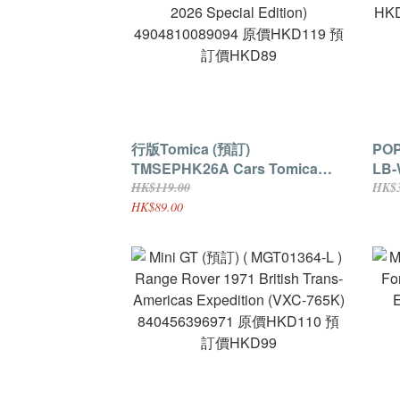
行版Tomica (預訂)
POP
TMSEPHK26A Cars Tomica
LB-
Lightning McQueen with Piston
SI
HK$119.00
HK$3
Cup (Lightning McQueen Day
TOOLING 
HK$89.00
2026 Special Edition)
HK
4904810089094 原價HKD119 預
差額
訂價HKD89