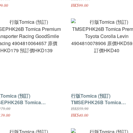
0081609 原價HKD139 預
4904810081593 原價HKD13
9.00
HK$99.00
HKD99
訂價HKD99
mica (預訂)
行版Tomica (預訂)
PHK26B Tomica
TMSEPHK26B Tomica
mium Transporter Racing
Premium Toyota Corolla Le
79.00
HK$59.90
dSmile Racing
4904810078906 原價HKD59
39.00
HK$40.00
4810064657 原價HKD179 預
訂價HKD40
HKD139