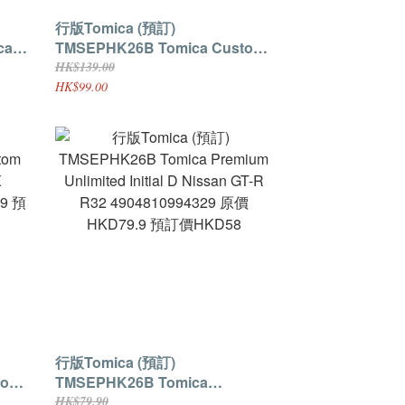
行版Tomica (預訂)
TMSEPHK26B Tomica Custom
the
Works TQ26 Nissan Silvia
HK$139.00
4904810082064 原價HKD139 預
HK$99.00
9 預
訂價HKD99
行版Tomica (預訂)
tom
TMSEPHK26B Tomica
Premium Unlimited Initial D
HK$79.90