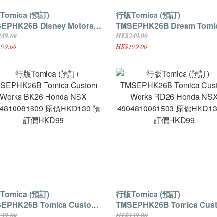
mica (預訂)
行版Tomica (預訂)
K26B Disney Motors
TMSEPHK26B Dream Tomica-
nie the Pooh & Friends ( 一
Grand Dream Carry Winnie 
49.00
HK$249.00
10077893 原價
pooh 不包括車仔
99.00
HK$199.00
D249 預訂價HKD199
4904810075424 原價HKD24
訂價HKD199
mica (預訂)
行版Tomica (預訂)
EPHK26B Tomica Custom
TMSEPHK26B Tomica Cus
ks BK26 Honda NSX
Works RD26 Honda NSX
39.00
HK$139.00