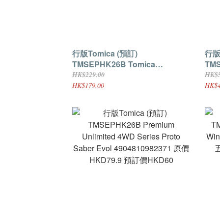
行版Tomica (預訂)
行版To
TMSEPHK26B Tomica
TMS
Jobraver Trip Braver HatoBus
No.
HK$229.00
HK$5
Sightseeing Bus
490
HK$179.00
HK$4
4904810993759 原價HKD229 預
訂價
訂價HKD179