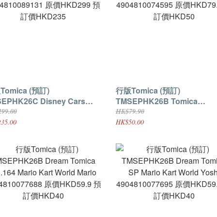
mica (預訂)
行版Tomica (預訂)
EPHK26C Disney Cars
TMSEPHK26B Tomica
ENT CALENDAR 2026
TunesTomica And Tom
99.00
HK$79.90
4810089131 原價HKD299 預
4904810074595 原價HKD79
35.00
HK$50.00
HKD235
訂價HKD50