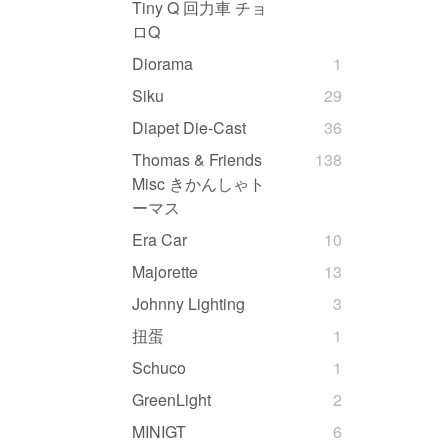
Tiny Q 回力車 チョ
ロQ
Diorama
1
Siku
29
Diapet Die-Cast
36
Thomas & Friends
138
Misc きかんしゃト
ーマス
Era Car
10
Majorette
13
Johnny Lighting
3
扭蛋
1
Schuco
1
GreenLight
2
MINIGT
6