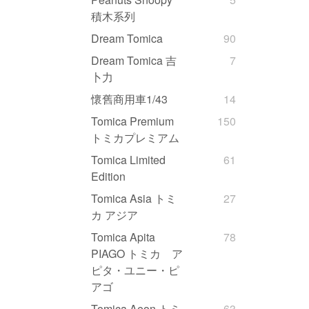
積木系列
Dream Tomica
90
Dream Tomica 吉
7
卜力
懷舊商用車1/43
14
Tomica Premium
150
トミカプレミアム
Tomica Limited
61
Edition
Tomica Asia トミ
27
カ アジア
Tomica Apita
78
PIAGO トミカ ア
ピタ・ユニー・ピ
アゴ
Tomica Aeon トミ
63