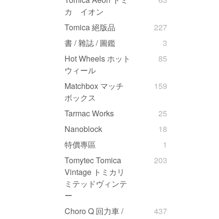
カ イオン
Tomica 絕版品
227
書 / 雜誌 / 圖鑑
3
Hot Wheels ホット
85
ウィール
Matchbox マッチ
159
ボックス
Tarmac Works
25
Nanoblock
18
特價專區
1
Tomytec Tomica
203
Vintage トミカリ
ミテッドヴィンテ
ー
Choro Q 回力車 /
437