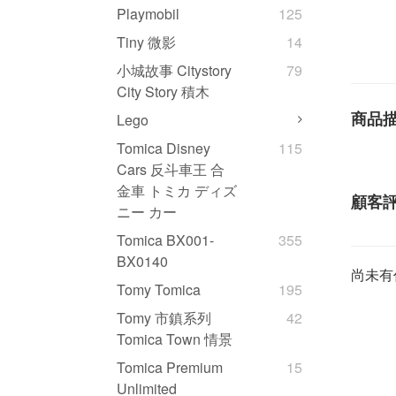
Playmobil
125
Tiny 微影
14
小城故事 Citystory
79
City Story 積木
商品
Lego
Tomica Disney
115
Cars 反斗車王 合
金車 トミカ ディズ
顧客
ニー カー
Tomica BX001-
355
BX0140
尚未有
Tomy Tomica
195
Tomy 市鎮系列
42
Tomica Town 情景
Tomica Premium
15
Unlimited