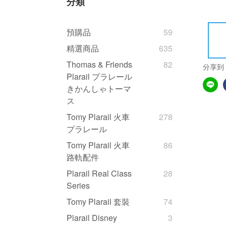
分類
預購品
59
精選商品
635
Thomas & Friends
82
分享到
Plarail プラレール
きかんしゃトーマ
ス
Tomy Plarail 火車
278
プラレール
Tomy Plarail 火車
86
路軌配件
Plarail Real Class
28
Series
Tomy Plarail 套裝
74
Plarail Disney
3