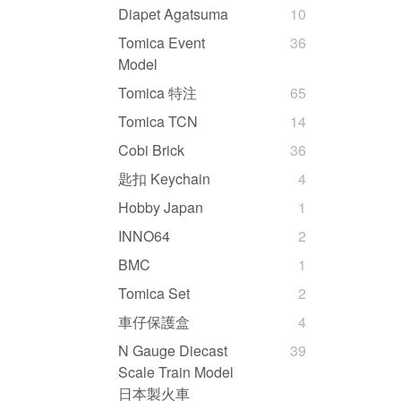
Diapet Agatsuma
10
Tomica Event
36
Model
Tomica 特注
65
Tomica TCN
14
Cobi Brick
36
匙扣 Keychain
4
Hobby Japan
1
INNO64
2
BMC
1
Tomica Set
2
車仔保護盒
4
N Gauge Diecast
39
Scale Train Model
日本製火車