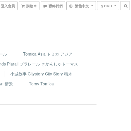
登入會員
購物車
聯絡我們
繁體中文
$ HKD
レール
Tomica Asia トミカ アジア
riends Plarail プラレール きかんしゃトーマス
小城故事 Citystory City Story 積木
wn 情景
Tomy Tomica