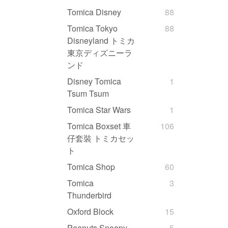
Tomica Disney
88
Tomica Tokyo
88
Disneyland トミカ
東京ディズニーラ
ンド
Disney Tomica
1
Tsum Tsum
Tomica Star Wars
1
Tomica Boxset 車
106
仔套裝 トミカセッ
ト
Tomica Shop
60
Tomica
3
Thunderbird
Oxford Block
15
Peanuts Snoopy
5