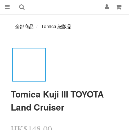
全部商品
Tomica 絕版品
Tomica Kuji III TOYOTA
Land Cruiser
HK$148.00