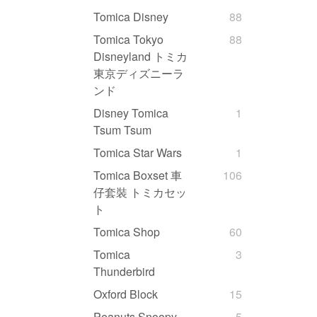
Tomica Disney
88
Tomica Tokyo
88
Disneyland トミカ
東京ディズニーラ
ンド
Disney Tomica
1
Tsum Tsum
Tomica Star Wars
1
Tomica Boxset 車
106
仔套裝 トミカセッ
ト
Tomica Shop
60
Tomica
3
Thunderbird
Oxford Block
15
Peanuts Snoopy
5