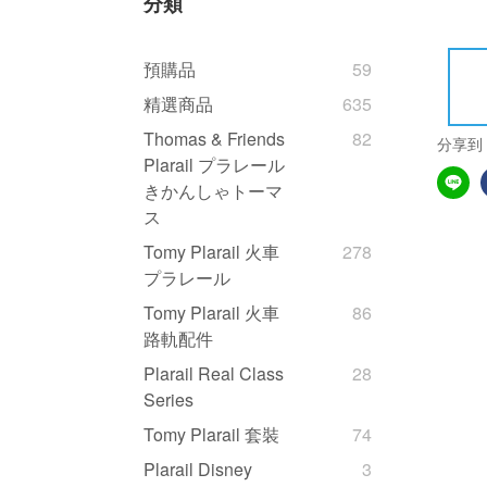
分類
預購品
59
精選商品
635
Thomas & Friends
82
分享到
Plarail プラレール
きかんしゃトーマ
ス
Tomy Plarail 火車
278
プラレール
Tomy Plarail 火車
86
路軌配件
Plarail Real Class
28
Series
Tomy Plarail 套裝
74
Plarail Disney
3