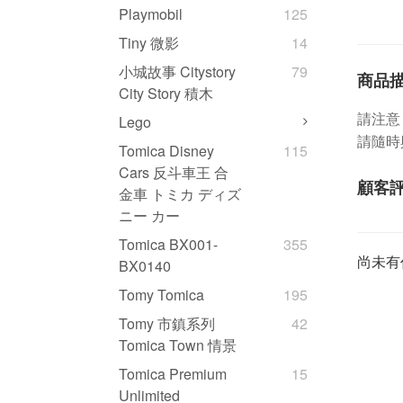
Playmobil
125
Tiny 微影
14
小城故事 Citystory
79
商品
City Story 積木
請注意
Lego
請隨時
Tomica Disney
115
Cars 反斗車王 合
顧客
金車 トミカ ディズ
ニー カー
Tomica BX001-
355
尚未有
BX0140
Tomy Tomica
195
Tomy 市鎮系列
42
Tomica Town 情景
Tomica Premium
15
Unlimited