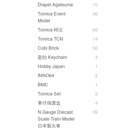
Diapet Agatsuma
10
Tomica Event
36
Model
Tomica 特注
65
Tomica TCN
14
Cobi Brick
36
匙扣 Keychain
4
Hobby Japan
1
INNO64
2
BMC
1
Tomica Set
2
車仔保護盒
4
N Gauge Diecast
39
Scale Train Model
日本製火車