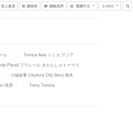
登入會員
購物車
聯絡我們
繁體中文
$ HKD
レール
Tomica Asia トミカ アジア
riends Plarail プラレール きかんしゃトーマス
小城故事 Citystory City Story 積木
wn 情景
Tomy Tomica