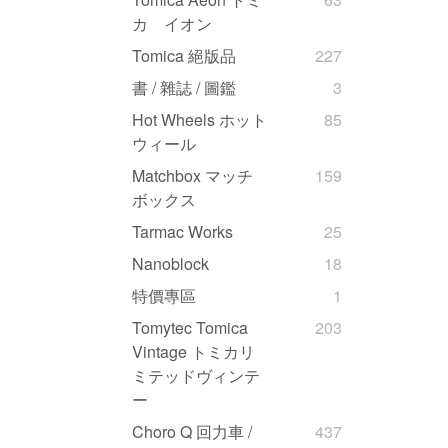
カ イオン
Tomica 絕版品
227
書 / 雜誌 / 圖鑑
3
Hot Wheels ホット
85
ウィール
Matchbox マッチ
159
ボックス
Tarmac Works
25
Nanoblock
18
特價專區
1
Tomytec Tomica
203
Vintage トミカリ
ミテッドヴィンテ
ー
Choro Q 回力車 /
437