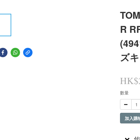
TOM
R R
(49
ズキ
HK$2
數量
加入購
付