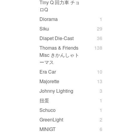
Tiny Q 回力車 チョ
ロQ
Diorama
1
Siku
29
Diapet Die-Cast
36
Thomas & Friends
138
Misc きかんしゃト
ーマス
Era Car
10
Majorette
13
Johnny Lighting
3
扭蛋
1
Schuco
1
GreenLight
2
MINIGT
6