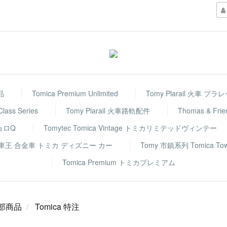
品
Tomica Premium Unlimited
Tomy Plarail 火車 プラ
 Class Series
Tomy Plarail 火車路軌配件
Thomas & F
チョロQ
Tomytec Tomica Vintage トミカリミテッドヴィンテー
rs 反斗車王 合金車 トミカ ディズニー カー
Tomy 市鎮系列 Tomica To
Tomica Premium トミカプレミアム
部商品
Tomica 特注