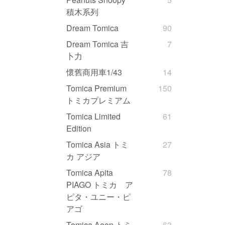
積木系列
Dream Tomica
90
Dream Tomica 吉
7
卜力
懷舊商用車1/43
14
Tomica Premium
150
トミカプレミアム
Tomica Limited
61
Edition
Tomica Asia トミ
27
カ アジア
Tomica Apita
78
PIAGO トミカ ア
ピタ・ユニー・ピ
アゴ
Tomica Aeon トミ
63