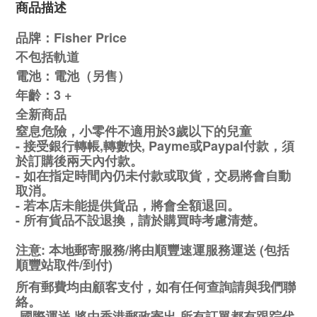
商品描述
品牌：Fisher Price
不包括軌道
電池：電池（另售）
年齡：3 +
全新商品
窒息危險，小零件不適用於3歲以下的兒童
-
接受銀行轉帳,轉數快, Payme或Paypal付款，須
於訂購後兩天內付款。
-
如在指定時間內仍未付款或取貨，交易將會自動
取消。
-
若本店未能提供貨品，將會全額退回。
-
所有貨品不設退換，請於購買時考慮清楚。
注意
:
本地郵寄服務
/
將由順豐速運服務運送
(
包括
順豐站取件
/
到付
)
所有郵費均由顧客支付，如有任何查詢請與我們聯
絡。
-國際運送,將由香港郵政
寄出,所有訂單都有跟踪代