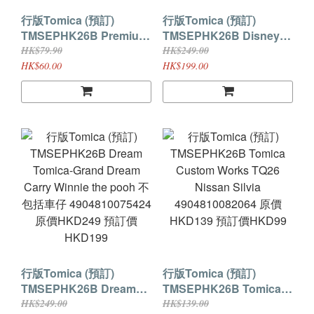
行版Tomica (預訂)
行版Tomica (預訂)
TMSEPHK26B Premium
TMSEPHK26B Disney
Unlimited 4WD Series
Motors Winnie the Pooh
HK$79.90
HK$249.00
Proto Saber Evol
& Friends ( 一套五架 )
HK$60.00
HK$199.00
4904810982371 原價
4904810077893 原價
HKD79.9 預訂價HKD60
HKD249 預訂價HKD199
行版Tomica (預訂)
行版Tomica (預訂)
TMSEPHK26B Dream
TMSEPHK26B Tomica
Tomica-Grand Dream
Custom Works TQ26
HK$249.00
HK$139.00