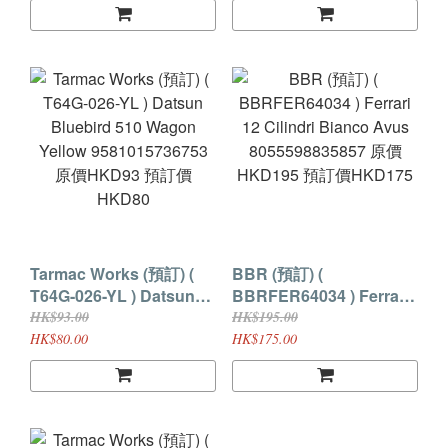
HKD100 預訂價HKD90
World Cup 2025 Uno
(現付訂金HKD30貨到付
Racing Adderly Fong
差額)
Model Car + Trading
Cards Combo Set
9581015738887 原價
HKD169 預訂價HKD145
(現付訂金HKD30貨到付
差額)
Tarmac Works (預訂) (
BBR (預訂) (
T64G-026-YL ) Datsun
BBRFER64034 ) Ferrari
Bluebird 510 Wagon
12 Cilindri Bianco Avus
HK$93.00
HK$195.00
Yellow 9581015736753
8055598835857 原價
HK$80.00
HK$175.00
原價HKD93 預訂價
HKD195 預訂價HKD175
HKD80