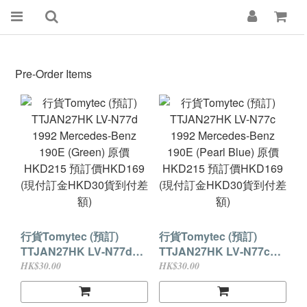
Pre-Order Items
行貨Tomytec (預訂)
行貨Tomytec (預訂)
TTJAN27HK LV-N77d
TTJAN27HK LV-N77c
1992 Mercedes-Benz
1992 Mercedes-Benz
HK$30.00
HK$30.00
190E (Green) 原價
190E (Pearl Blue) 原價
HKD215 預訂價HKD169
HKD215 預訂價HKD169