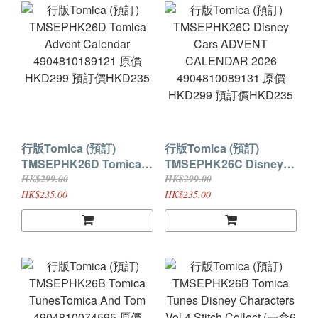
行版Tomica (預訂)
行版Tomica (預訂)
TMSEPHK26D Tomica
TMSEPHK26C Disney
Advent Calendar
Cars ADVENT
HK$299.00
HK$299.00
4904810189121 原價
CALENDAR 2026
HK$235.00
HK$235.00
HKD299 預訂價HKD235
4904810089131 原價
HKD299 預訂價HKD235