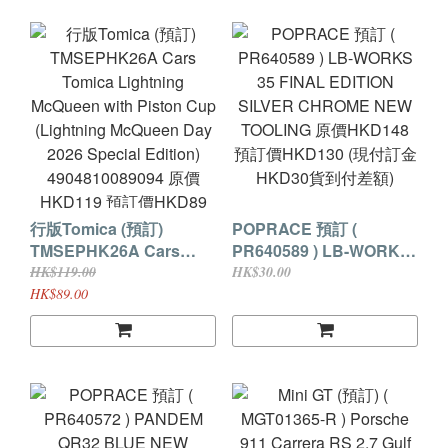
行版Tomica (預訂)
POPRACE 預訂 (
TMSEPHK26A Cars
PR640589 ) LB-WORKS
Tomica Lightning
35 FINAL EDITION
HK$119.00
HK$30.00
McQueen with Piston
SILVER CHROME NEW
HK$89.00
Cup (Lightning
TOOLING 原價HKD148
McQueen Day 2026
預訂價HKD130 (現付訂金
Special Edition)
HKD30貨到付差額)
4904810089094 原價
HKD119 預訂價HKD89