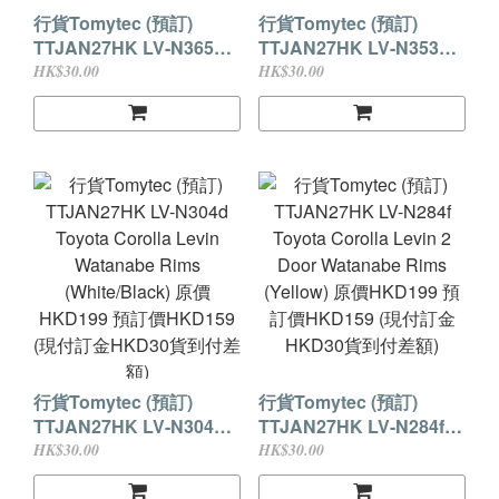
行貨Tomytec (預訂)
行貨Tomytec (預訂)
TTJAN27HK LV-N365b
TTJAN27HK LV-N353c
1998 Nissan Skyline
2000 Nissan Skyline
HK$30.00
HK$30.00
25GT TURBO
25GT TURBO
w/Optional(White) 原價
w/Optional(Black) 原價
HKD229 預訂價HKD179
HKD229 預訂價HKD179
(現付訂金HKD30貨到付
(現付訂金HKD30貨到付
差額)
差額)
行貨Tomytec (預訂)
行貨Tomytec (預訂)
TTJAN27HK LV-N304d
TTJAN27HK LV-N284f
Toyota Corolla Levin
Toyota Corolla Levin 2
HK$30.00
HK$30.00
Watanabe Rims
Door Watanabe Rims