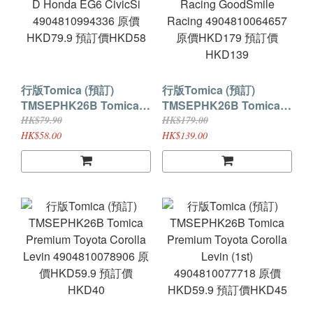
行版Tomica (預訂)
行版Tomica (預訂)
TMSEPHK26B Tomica
TMSEPHK26B Tomica
Premium Unlimited
Premium Transporter
HK$79.90
HK$179.00
Initial D Honda EG6
Racing GoodSmile
HK$58.00
HK$139.00
CivicSi 4904810994336
Racing 4904810064657
原價HKD79.9 預訂價
原價HKD179 預訂價
HKD58
HKD139