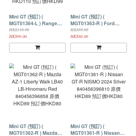
Mini GT (預訂) (
Mini GT (預訂) (
MGT01364-L ) Range
MGT01363-R ) Ford
Rover 1971 British
Mustang Dark Horse
HK$110.00
HK$89.00
Trans-Americas
Blue Ember
HK$99.00
HK$80.00
Expedition (VXC-765K)
840456396933 原價
840456396971 原價
HKD89 預訂價HKD80
HKD110 預訂價HKD99
Mini GT (預訂) (
Mini GT (預訂) (
MGT01362-R ) Mazda
MGT01361-R ) Nissan