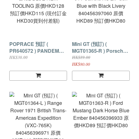
POPRACE 預訂 (
Mini GT (預訂) (
PR640572 ) PANDEM
MGT01365-R ) Porsche
QR32 BLUE NEW
911 Carrera RS 2.7 Gulf
HK$30.00
HK$89.00
TOOLING 原價HKD128
Blue with Black Livery
HK$80.00
預訂價HKD115 (現付訂金
840456397060 原價
HKD30貨到付差額)
HKD89 預訂價HKD80