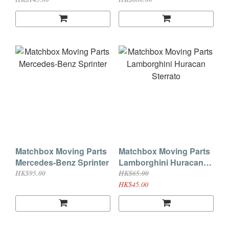
MONORAIL SERIES
1000
Matchbox Moving Parts
Matchbox Moving Parts
Mercedes-Benz Sprinter
Lamborghini Huracan
Sterrato
HK$95.00
HK$65.00
HK$45.00