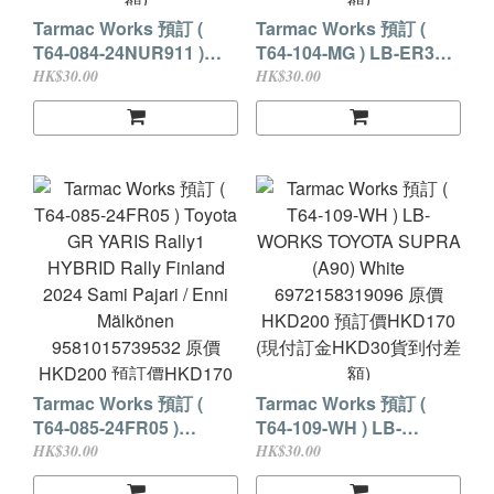
Tarmac Works 預訂 (
Tarmac Works 預訂 (
T64-084-24NUR911 )
T64-104-MG ) LB-ER34
Porsche 911 GT3 R
Super Silhouette
HK$30.00
HK$30.00
Nürburgring 24h 2024
SKYLINE MGMINI
9581015739440 原價
9581015739709 原價
HKD169 預訂價HKD145
HKD186 預訂價HKD159
(現付訂金HKD30貨到付
(現付訂金HKD30貨到付
差額)
差額)
Tarmac Works 預訂 (
Tarmac Works 預訂 (
T64-085-24FR05 )
T64-109-WH ) LB-
Toyota GR YARIS Rally1
WORKS TOYOTA
HK$30.00
HK$30.00
HYBRID Rally Finland
SUPRA (A90) White