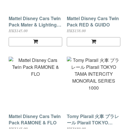
Mattel Disney Cars Twin
Mattel Disney Cars Twin
Pack Mater & Lighting
Pack RED & GUIDO
Mcqueen
HK$145.00
HK$138.00
Mattel Disney Cars Twin
Tomy Plarail 火車 プラレ
Pack RAMONE & FLO
ール Plarail TOKYO
TAMA INTERCITY
HK$145.00
HK$680.00