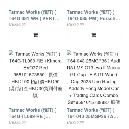
Tarmac Works (預訂) (
Tarmac Works (預訂) (
T64G-081-WH ) VERTEX
T64G-085-PM ) Porsche
Toyota Aristo JZS161
928 S4 Platinum Metallic
HK$30.00
HK$30.00
White 9581015737583 原
9581015737255 原價
價HKD93 預訂價HKD83
HKD93 預訂價HKD83 (現
(現付訂金HKD30貨到付
付訂金HKD30貨到付差
差額)
額)
Tarmac Works (預訂) (
Tarmac Works (預訂) (
T64G-TL089-RE )
T64-043-25MGP36 ) Audi
Kimera EVO37 Red
R8 LMS GT3 evo II
HK$30.00
HK$30.00
9581015738801 原價
Macau GT Cup - FIA GT