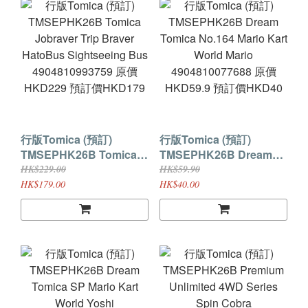
行版Tomica (預訂)
行版Tomica (預訂)
TMSEPHK26B Tomica
TMSEPHK26B Dream
Jobraver Trip Braver
Tomica No.164 Mario
HK$229.00
HK$59.90
HatoBus Sightseeing
Kart World Mario
HK$179.00
HK$40.00
Bus 4904810993759 原
4904810077688 原價
價HKD229 預訂價
HKD59.9 預訂價HKD40
HKD179