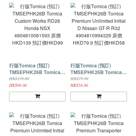
行版Tomica (預訂)
行版Tomica (預訂)
TMSEPHK26B Tomica
TMSEPHK26B Tomica
Custom Works RD26
Premium Unlimited
HK$139.00
HK$79.90
Honda NSX
Initial D Nissan GT-R
HK$99.00
HK$58.00
4904810081593 原價
R32 4904810994329 原
HKD139 預訂價HKD99
價HKD79.9 預訂價
HKD58