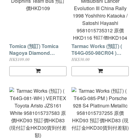
Tomica (預訂) Tomica
Tarmac Works (預訂) (
Nagoya Diamond
T64G-050-98CR04 )
Dolphins Team Bus 預訂
Mitsubishi Lancer
HK$109.00
HK$30.00
價HKD109
Evolution III China Rally
1998 Yoshihiro Kataoka
/ Satoshi Hayashi
9581015735312 原價
HKD116 預訂價HKD104
(現付訂金HKD30貨到付
差額)