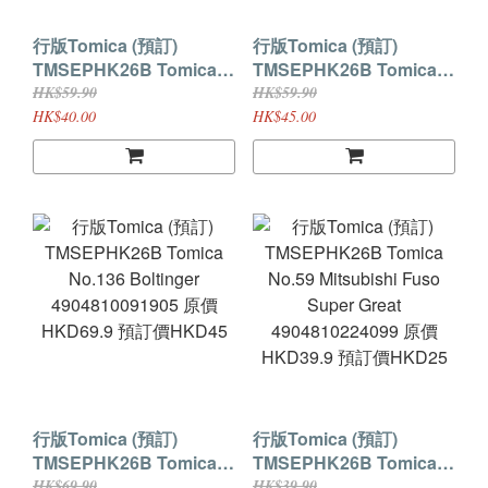
行版Tomica (預訂)
行版Tomica (預訂)
TMSEPHK26B Tomica
TMSEPHK26B Tomica
Premium Toyota Corolla
Premium Toyota Corolla
HK$59.90
HK$59.90
Levin 4904810078906 原
Levin (1st)
HK$40.00
HK$45.00
價HKD59.9 預訂價
4904810077718 原價
HKD40
HKD59.9 預訂價HKD45
行版Tomica (預訂)
行版Tomica (預訂)
TMSEPHK26B Tomica
TMSEPHK26B Tomica
No.136 Boltinger
No.59 Mitsubishi Fuso
HK$69.90
HK$39.90