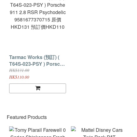
Tarmac Works (預訂) (
T64S-023-PSY ) Porsche
911 2.8 RSR
HK$131.00
Psychodelic
HK$110.00
9581677370715 原價
HKD131 預訂價HKD110
Featured Products