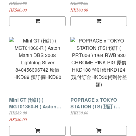
AZ-1 Liberty Walk LB40
GT-R NISMO 2024 Silver
HK$89.00
HK$89.00
LB-Hinomaru Red
840456396810 原價
HK$80.00
HK$80.00
840456396858 原價
HKD89 預訂價HKD80
HKD89 預訂價HKD80
Mini GT (預訂) (
POPRACE x TOKYO
MGT01360-R ) Aston
STATION (TS) 預訂 (
Martin DBS 2008
PRT006 ) 1/64 RWB 930
HK$89.00
HK$30.00
Lightning Silver
CHROME PINK PIG 原價
HK$80.00
840456396742 原價
HKD138 預訂價HKD124
HKD89 預訂價HKD80
(現付訂金HKD30貨到付