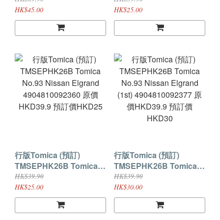
4904810091905 原價
Super Great
HK$45.00
HK$25.00
HKD69.9 預訂價HKD45
4904810224099 原價
HKD39.9 預訂價HKD25
行版Tomica (預訂)
行版Tomica (預訂)
TMSEPHK26B Tomica
TMSEPHK26B Tomica
No.93 Nissan Elgrand
No.93 Nissan Elgrand
HK$39.90
HK$39.90
4904810092360 原價
(1st) 4904810092377 原
HK$25.00
HK$30.00
HKD39.9 預訂價HKD25
價HKD39.9 預訂價
HKD30