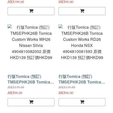
Carry Winnie the pooh
Nissan Silvia
HK$199.00
HK$99.00
不包括車仔
4904810082064 原價
4904810075424 原價
HKD139 預訂價HKD99
HKD249 預訂價HKD199
行版Tomica (預訂)
行版Tomica (預訂)
TMSEPHK26B Tomica
TMSEPHK26B Tomica
Custom Works WH26
Custom Works RD26
HK$139.00
HK$139.00
Nissan Silvia
Honda NSX
HK$99.00
HK$99.00
4904810082002 原價
4904810081593 原價
HKD139 預訂價HKD99
HKD139 預訂價HKD99