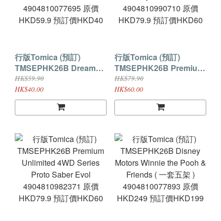
行版Tomica (預訂)
行版Tomica (預訂)
TMSEPHK26B Dream
TMSEPHK26B Premium
Tomica SP Mario Kart
Unlimited 4WD Series
HK$59.90
HK$79.90
World Yoshi
Spin Cobra
HK$40.00
HK$60.00
4904810077695 原價
4904810990710 原價
HKD59.9 預訂價HKD40
HKD79.9 預訂價HKD60