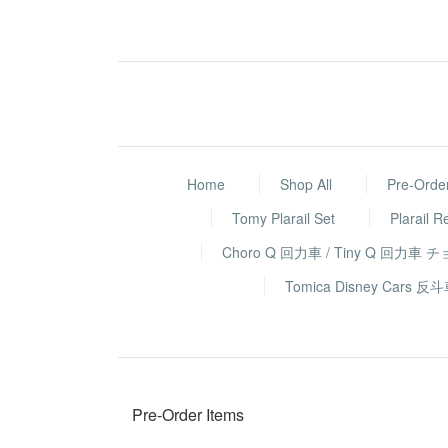
Home
Shop All
Pre-Orde
Tomy Plarail Set
Plarail R
Choro Q 回力車 / Tiny Q 回力車 
Tomica Disney Ca
Pre-Order Items