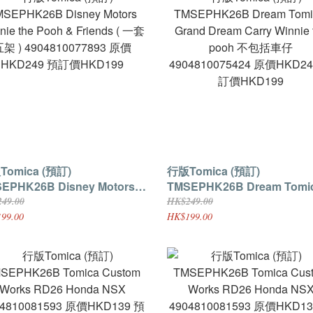
mica (預訂)
行版Tomica (預訂)
K26B Disney Motors
TMSEPHK26B Dream Tomica-
nie the Pooh & Friends ( 一
Grand Dream Carry Winnie 
49.00
HK$249.00
10077893 原價
pooh 不包括車仔
99.00
HK$199.00
D249 預訂價HKD199
4904810075424 原價HKD24
訂價HKD199