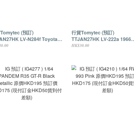
omytec (預訂)
行貨Tomytec (預訂)
AN27HK LV-N284f Toyota
TTJAN27HK LV-222a 1966
olla Levin 2 Door Watanabe
Toyopet Corona 1500 Delu
0.00
HK$30.00
s (Yellow) 原價HKD199 預訂
(Light Blue) 原價HKD189
KD159 (現付訂金HKD30貨到
HKD149 (現付訂金HKD30
額)
差額)