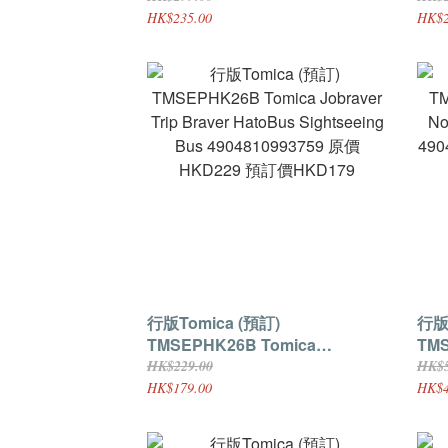
HKD299 預訂價HKD235
490
HK$235.00
HK$2
訂價
行版Tomica (預訂)
行版To
TMSEPHK26B Tomica
TMS
Jobraver Trip Braver HatoBus
No.
HK$229.00
HK$5
Sightseeing Bus
490
HK$179.00
HK$4
4904810993759 原價HKD229 預
訂價
訂價HKD179