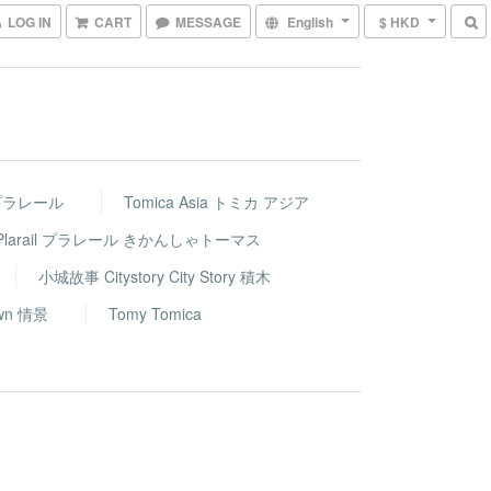
LOG IN
CART
MESSAGE
English
$ HKD
車 プラレール
Tomica Asia トミカ アジア
nds Plarail プラレール きかんしゃトーマス
小城故事 Citystory City Story 積木
wn 情景
Tomy Tomica