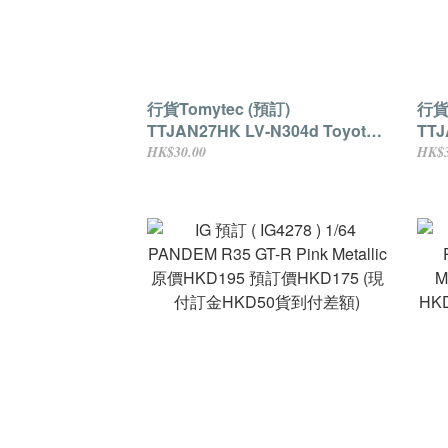
行貨Tomytec (預訂)
行貨T
TTJAN27HK LV-N304d Toyota
TTJ
Corolla Levin Watanabe Rims
Cor
HK$30.00
HK$3
(White/Black) 原價HKD199 預訂
Rim
價HKD159 (現付訂金HKD30貨到
價H
付差額)
付差