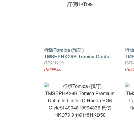
行版Tomica (預訂)
行版To
TMSEPHK26B Tomica Custom
TMS
Works WH26 Nissan Silvia
Wor
HK$139.00
HK$1
4904810082002 原價HKD139 預
490
HK$99.00
HK$9
訂價HKD99
訂價