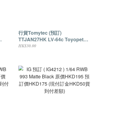
行貨Tomytec (預訂)
TTJAN27HK LV-64c Toyopet
xe
Corona 1500 DX Continuous
HK$30.00
 預訂價
High Speed Test car 原價
貨到付
HKD209 預訂價HKD165 (現付訂
金HKD30貨到付差額)