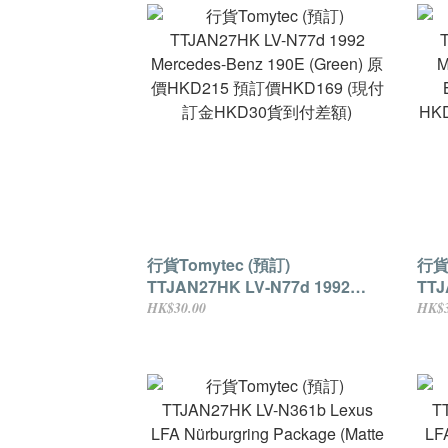
行貨Tomytec (預訂)
行貨T
TTJAN27HK LV-N77d 1992
TTJ
Mercedes-Benz 190E (Green) 原
Mer
HK$30.00
HK$3
價HKD215 預訂價HKD169 (現付
Bl
訂金HKD30貨到付差額)
HK
差額