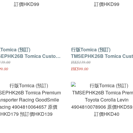
mica (預訂)
行版Tomica (預訂)
EPHK26B Tomica Custom
TMSEPHK26B Tomica Cus
ks RD26 Honda NSX
Works RD26 Honda NSX
39.00
HK$139.00
4810081593 原價HKD139 預
4904810081593 原價HKD13
9.00
HK$99.00
HKD99
訂價HKD99