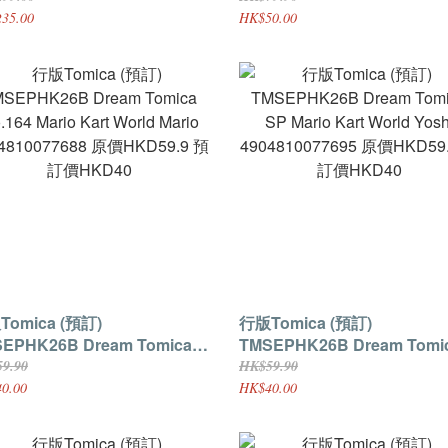
4810089131 原價HKD299 預
4904810074595 原價HKD79
35.00
HK$50.00
HKD235
訂價HKD50
mica (預訂)
行版Tomica (預訂)
EPHK26B Dream Tomica
TMSEPHK26B Dream Tomi
164 Mario Kart World Mario
SP Mario Kart World Yoshi
9.90
HK$59.90
4810077688 原價HKD59.9 預
4904810077695 原價HKD59
0.00
HK$40.00
HKD40
訂價HKD40