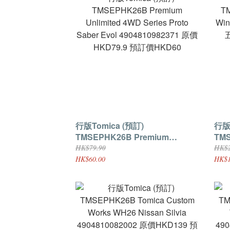
行版Tomica (預訂)
行版To
TMSEPHK26B Premium
TMSEPH
Unlimited 4WD Series Proto
Win
HK$79.90
HK$2
Saber Evol 4904810982371 原價
套五架 ) 49048
HK$60.00
HK$1
HKD79.9 預訂價HKD60
HK