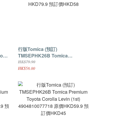
行版Tomica (預訂)
tom
TMSEPHK26B Tomica
Premium Unlimited Initial D
HK$79.90
9 預
Nissan GT-R R32
HK$58.00
4904810994329 原價HKD79.9 預
訂價HKD58