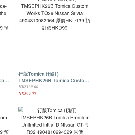
行版Tomica (預訂)
TMSEPHK26B Tomica Custom
the
Works TQ26 Nissan Silvia
HK$139.00
4904810082064 原價HKD139 預
HK$99.00
9 預
訂價HKD99