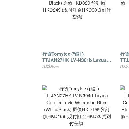
行貨Tomytec (預訂)
行貨T
TTJAN27HK LV-N361b Lexus
TTJ
LFA Nürburgring Package
LFA
HK$30.00
HK$3
(Matte Black) 原價HKD329 預訂
價H
價HKD249 (現付訂金HKD30貨到
付差
付差額)