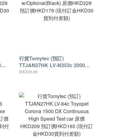
行貨Tomytec (預訂)
TTJAN27HK LV-N353c 2000
BO
Nissan Skyline 25GT TURBO
HK$30.00
229
w/Optional(Black) 原價HKD229
D30
預訂價HKD179 (現付訂金HKD30
貨到付差額)